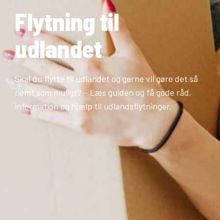
Flytning til
udlandet
Skal du flytte til udlandet og gerne vil gøre det så
nemt som muligt? – Læs guiden og få gode råd,
information og hjælp til udlandsflytninger.