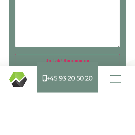
+45 93 20 50 20
Hvordan kan man mindske
risikoen for fugtskader?
Udluftning
– Den bedste og nemmeste måde at holde