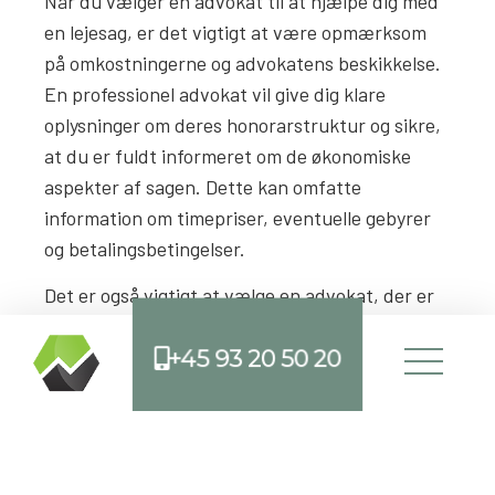
Når du vælger en advokat til at hjælpe dig med
en lejesag, er det vigtigt at være opmærksom
på omkostningerne og advokatens beskikkelse.
En professionel advokat vil give dig klare
oplysninger om deres honorarstruktur og sikre,
at du er fuldt informeret om de økonomiske
aspekter af sagen. Dette kan omfatte
information om timepriser, eventuelle gebyrer
og betalingsbetingelser.
Det er også vigtigt at vælge en advokat, der er
beskikket af Advokatrådet, da dette sikrer, at
de opfylder de nødvendige kvalifikationer og
+45 93 20 50 20
standarder. Advokatrådet er en uafhængig
organisation, der sikrer, at advokater i Danmark
er kompetente og overholder etiske
retningslinjer. Ved at vælge en beskikket